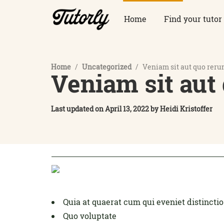
Home
Find your tutor
Home
/
Uncategorized
/
Veniam sit aut quo rer
Veniam sit aut
Last updated on
April 13, 2022
by
Heidi Kristoffer
Quia at quaerat cum qui eveniet distinctio
Quo voluptate