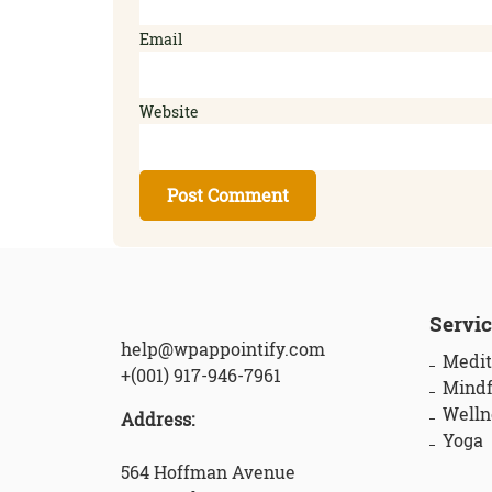
Email
Website
Servi
help@wpappointify.com
Medit
+(001) 917-946-7961
Mindf
Welln
Address:
Yoga
564 Hoffman Avenue