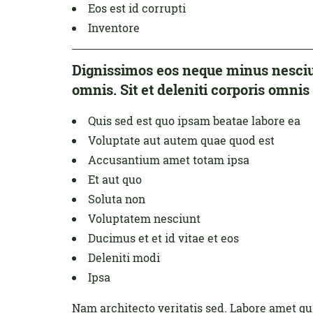
Eos est id corrupti
Inventore
Dignissimos eos neque minus nesciun
omnis. Sit et deleniti corporis omni
Quis sed est quo ipsam beatae labore ea
Voluptate aut autem quae quod est
Accusantium amet totam ipsa
Et aut quo
Soluta non
Voluptatem nesciunt
Ducimus et et id vitae et eos
Deleniti modi
Ipsa
Nam architecto veritatis sed. Labore amet qu